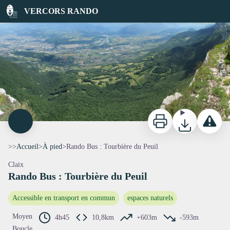
Rando Bus : Tourbière du Peuil
VERCORS RANDO
Le plateau de la Tourbière du Peuil sous le regard des falaises de la barrière Est du Vercors - Etienne Baudon - Domaine public
Imprimer
Télécharger
Signaler 
>>
Accueil
>
À pied
>
Rando Bus : Tourbière du Peuil
Claix
Rando Bus : Tourbière du Peuil
Voir l'image en plein écran
Accessible en transport en commun
espaces naturels
Moyen
4h45
10,8km
+603m
-593m
Boucle