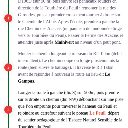
D106D (sur 50 m) puis suivre les panneaux routiers en
direction de la Tourbière du Peuil
: remonter la rue des
Giroudes, puis au premier croisement tourner à droite sur
le Chemin de l’Abbé. Après l’école, prendre à gauche la
rue Chemin des Acacias (un panneau de randonnée dirige
vers la Tourbière du Peuil). Passer la Ferme des Acacias et
atteindre juste après
Malhivert
au niveau d’un petit pont.
Monter le chemin longeant le ruisseau du Rif Talon (débit
intermittent). Le chemin coupe ou longe plusieurs fois la
route (bien suivre le balisage). Il traverse le Rif Talon
avant de rejoindre à nouveau la route au lieu-dit
Le
Gampas
.
Longer la route à gauche (dir. S) sur 500m, puis prendre
sur la droite un chemin (dir. NW) débouchant sur une piste
que l’on emprunte pour traverser le hameau du Peuil et
rejoindre au carrefour suivant le poteau
Le Peuil
, départ
du sentier pédagogique de l’Espace Naturel Sensible de la
Tourbière du Peuil.