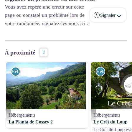
Vous avez repéré une erreur sur cette
page ou constaté un problème lors de
Signaler
votre randonnée, signalez-les nous ici :
À proximité
2
Hébergements
Hébergements
Hébergements
Hébergements
Gîtes de France
MISS - le crêt du loup.png
La Planta de Cossey 2
Le Crêt du Loup
Le Crêt du Loup est s