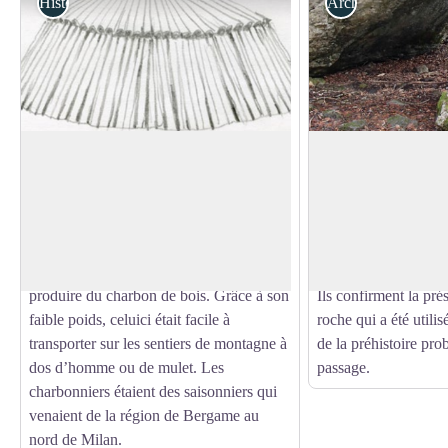
Histoire et patrimoine
Archéologie et préh
Les charbonnières
Abri sous roche
Une charbonnière est une plateforme sur
Un gros bloc de roch
laquelle a été fabriqué du charbon de
un campement préhis
Voir l'image en plein écran
bois. On la reconnaît aux résidus et à la
Lors de fouilles arch
couleur noire du sol. Au XIXème siècle,
en 2016, des silex tai
on a favorisé le hêtre en forêt afin de
retrouvés.
produire du charbon de bois. Grâce à son
Ils confirment la pré
faible poids, celuici était facile à
roche qui a été utili
transporter sur les sentiers de montagne à
de la préhistoire pr
dos d’homme ou de mulet. Les
passage.
charbonniers étaient des saisonniers qui
venaient de la région de Bergame au
nord de Milan.