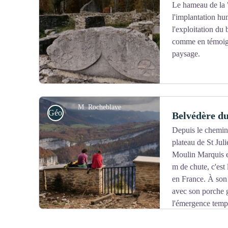
Le hameau de la 
l'implantation hu
Voir l'image en plein écran
l'exploitation du 
comme en témoign
paysage.
M. Rocheblave
Géologie
Belvédère d
Depuis le chemin
plateau de St Jul
Voir l'image en plein écran
Moulin Marquis e
m de chute, c'est
en France. À son 
avec son porche g
l'émergence tempo
Vercors.