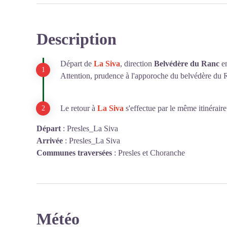
Description
Voir l'image en plein écran
Départ de
La Siva
, direction
Belvédère du Ranc
e
Attention, prudence à l'apporoche du belvédère du R
Le retour à
La Siva
s'effectue par le même itinéraire 
Départ
:
Presles_La Siva
Arrivée
:
Presles_La Siva
Communes traversées
:
Presles et Choranche
Météo