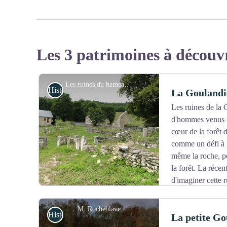
Les 3 patrimoines à découv
Les ruines du hameau de la Goulandière - OTSI Pont-en-Royans
Histoire et patrimoine
La Goulandi
Les ruines de la 
d'hommes venus c
cœur de la forêt 
comme un défi à l
même la roche, p
la forêt. La réce
d'imaginer cette 
vous invitent à découvrir les modes de vie du Moyen 
M. Rocheblave
Histoire et patrimoine
La petite Go