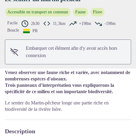
Accessible en transport en commun
Faune
Flore
Voir l'image en plein écran
Facile
2h30
11,3km
+198m
-198m
Boucle
PR
Embarquer cet élément afin d'y avoir accès hors
connexion
Venez observer une faune riche et variée, avec notamment de
nombreuses espèces d'oiseaux.
Trois panneaux d’interprétation vous expliquerons la
spécificité de ce milieu et son importante biodiversité.
Le sentier du Martin-pêcheur longe une partie riche en
biodiversité de la rivière Isère.
Description