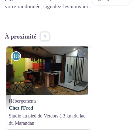
votre randonnée, signalez-les nous ici :
À proximité
1
Hébergements
Hébergements
Chez l'Fred_Saint-Romans - Godier
Chez l'Fred
Studio au pied du Vercors à 3 km du lac
du Marandan