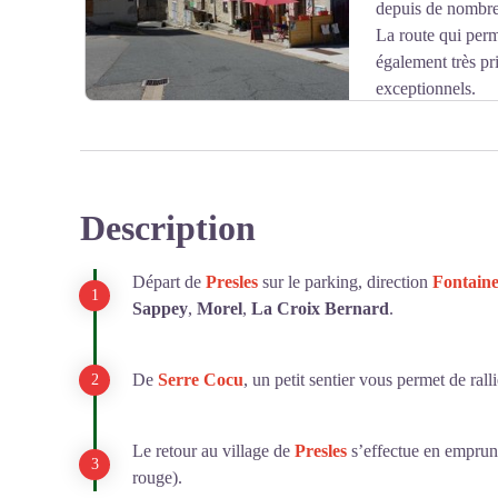
depuis de nombre
La route qui perm
également très pr
exceptionnels.
Description
Voir l'image en plein écran
Départ de
Presles
sur le parking, direction
Fontaine
Sappey
,
Morel
,
La Croix Bernard
.
De
Serre Cocu
, un petit sentier vous permet de ralli
Le retour au village de
Presles
s’effectue en emprun
rouge).