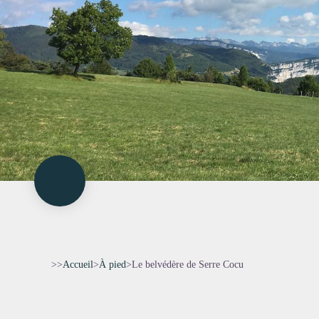
>>
Accueil
>
À pied
>
Le belvédère de Serre Cocu