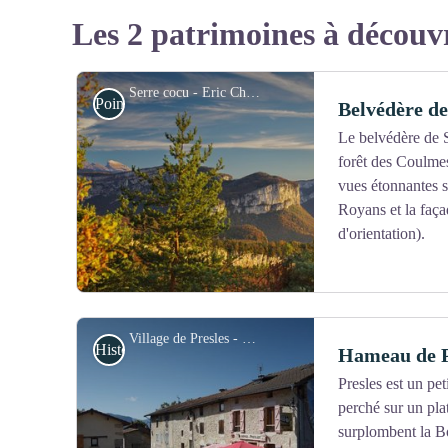
Les 2 patrimoines à découv
Serre cocu - Eric Charron/PNRV
Point de Vue
Belvédère d
Le belvédère de 
forêt des Coulmes,
vues étonnantes su
Royans et la faça
d'orientation).
Village de Presles - Nicolas Antoine/PNRV
Histoire et patrimoine
Hameau de P
Presles est un pet
perché sur un plat
Voir l'image en plein écran
surplombent la B