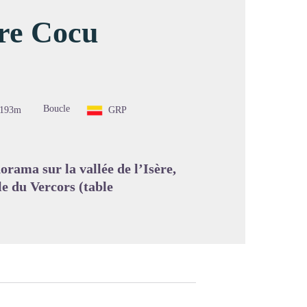
rre Cocu
image en plein écran
Boucle
-193m
GRP
rama sur la vallée de l’Isère,
le du Vercors (table