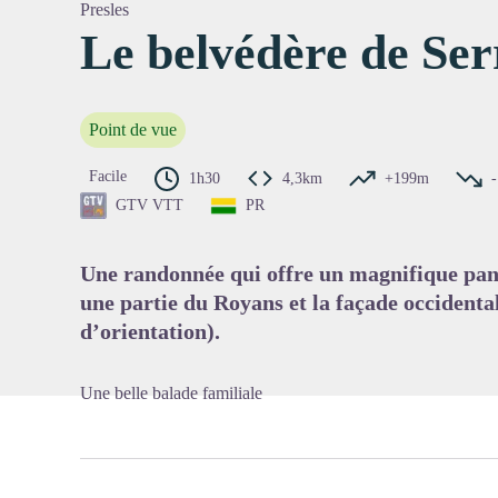
Presles
Le belvédère de Se
Voir l'
Point de vue
Facile
1h30
4,3km
+199m
GTV VTT
PR
Une randonnée qui offre un magnifique pano
une partie du Royans et la façade occidenta
d’orientation).
Une belle balade familiale