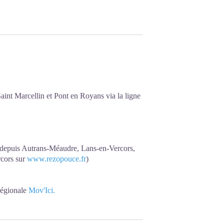
aint Marcellin et Pont en Royans via la ligne
ce depuis Autrans-Méaudre, Lans-en-Vercors,
rcors sur
www.rezopouce.fr
)
régionale
Mov'Ici.