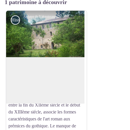
1 patrimoine à découvrir
Abbaye de Valcroissant - M Girard
Histoire et patrimoine
Abbaye de Valcroissant
Sur les flancs de la montagne du
Glandasse, l'abbaye de Valcroissant a été
Voir l'image en plein écran
fondée vers 1188, elle tire son nom du
ruisseau la Valcroissant qui s'écoule à
proximité. La construction de l'abbaye,
entre la fin du XIIème siècle et le début
du XIIIème siécle, associe les formes
caractéristiques de l'art roman aux
prémices du gothique. Le manque de