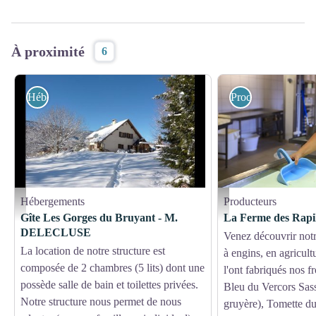
À proximité
6
Hébergements
Producteurs
Hébergements
Producteurs
Clévacances
Ferme des Rapilles.jpeg - J
Gîte Les Gorges du Bruyant - M.
La Ferme des Rapil
DELECLUSE
Venez découvrir notr
La location de notre structure est
à engins, en agricult
composée de 2 chambres (5 lits) dont une
l'ont fabriqués nos f
possède salle de bain et toilettes privées.
Bleu du Vercors Sass
Notre structure nous permet de nous
gruyère), Tomette du