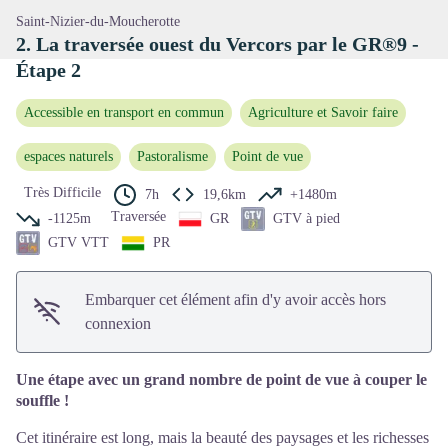
Saint-Nizier-du-Moucherotte
2. La traversée ouest du Vercors par le GR®9 -
Étape 2
Accessible en transport en commun
Agriculture et Savoir faire
espaces naturels
Pastoralisme
Point de vue
Très Difficile
7h
19,6km
+1480m
Traversée
-1125m
GR
GTV à pied
GTV VTT
PR
Embarquer cet élément afin d'y avoir accès hors
connexion
Une étape avec un grand nombre de point de vue à couper le
souffle !
Cet itinéraire est long, mais la beauté des paysages et les richesses