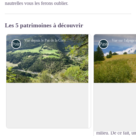
nautrelles vous les ferons oublier.
Les 5 patrimoines à découvrir
Vue depuis le Pas de la Corne - Noémie Castaing/PNRV
Point de Vue
Pastoralisme
Pas de la Corne
Le plateau du Sorn
Le plateau du Sornin 
Le Pas de la Corne fait la transition entre
Espace Naturel Sens
la vallée d'Engins et le plateau de Saint-
Voir l'image en plein écran
Molière-Sornin". C'e
Nizier-en-Moucherotte. La vue sur la
d'estive soumise à l
Molière et vallée du Furon vaut le détour.
développement des ép
milieu. De ce fait, u