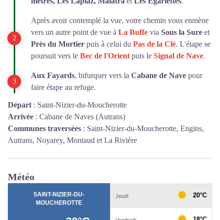
mètres, Les Lapiaz, Malatra
et
Les Egarlettes
.
Après avoir contemplé la vue, votre chemin vous enmène
vers un autre point de vue à
La Buffe
via
Sous la Sure
et
Près du Mortier
puis à celui du
Pas de la Clé
. L'étape se
poursuit vers le
Bec de l'Orient
puis le
Signal de Nave
.
Aux Fayards
, bifurquer vers la
Cabane de Nave
pour
faire étape au refuge.
Départ
:
Saint-Nizier-du-Moucherotte
Arrivée
:
Cabane de Naves (Autrans)
Communes traversées
:
Saint-Nizier-du-Moucherotte, Engins,
Autrans, Noyarey, Montaud et La Rivière
Météo