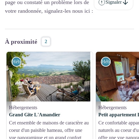
page ou constaté un problème lors de
Signaler
votre randonnée, signalez-les nous ici :
À proximité
2
Hébergements
Hébergements
Hébergements
Hébergements
Gite l'Amandier - terrasse - Gite l'Amandier
pièce à vivre - gite l'amandi
Grand Gite L'Amandier
Petit appartement
Cet ensemble de maisons de caractère au
Ce confortable appa
coeur d'un paisible hameau, offre une
naturels au coeur d'
vue panoramique et un grand confort
offre une vue panor