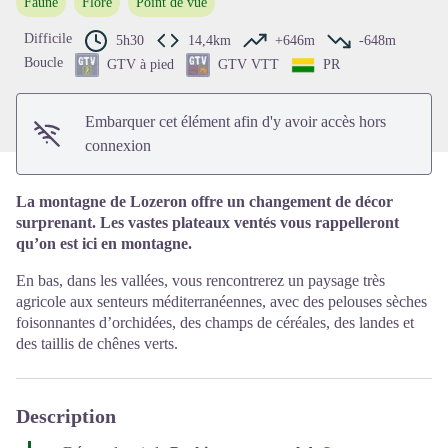
Faune
Flore
Point de vue
Voir l'image en plein écran
Difficile
5h30
14,4km
+646m
-648m
Boucle
GTV à pied
GTV VTT
PR
Embarquer cet élément afin d'y avoir accès hors
connexion
La montagne de Lozeron offre un changement de décor
surprenant. Les vastes plateaux ventés vous rappelleront
qu’on est ici en montagne.
En bas, dans les vallées, vous rencontrerez un paysage très
agricole aux senteurs méditerranéennes, avec des pelouses sèches
foisonnantes d’orchidées, des champs de céréales, des landes et
des taillis de chênes verts.
Description