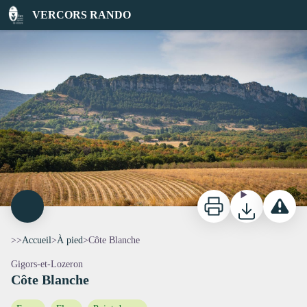
Côte Blanche
VERCORS RANDO
SD_FOCUS-OUTDOOR
Imprimer
Télécharger
Signaler 
>>
Accueil
>
À pied
>
Côte Blanche
Gigors-et-Lozeron
Côte Blanche