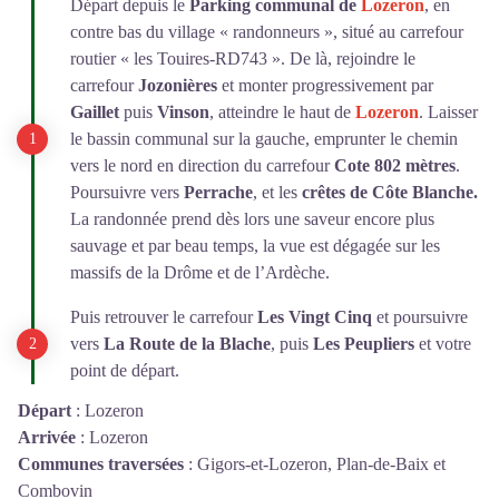
Départ depuis le
Parking communal de
Lozeron
, en
contre bas du village « randonneurs », situé au carrefour
routier « les Touires-RD743 ». De là, rejoindre le
carrefour
Jozonières
et monter progressivement par
Gaillet
puis
Vinson
, atteindre le haut de
Lozeron
. Laisser
le bassin communal sur la gauche, emprunter le chemin
vers le nord en direction du carrefour
Cote 802 mètres
.
Poursuivre vers
Perrache
, et les
crêtes de Côte Blanche.
La randonnée prend dès lors une saveur encore plus
sauvage et par beau temps, la vue est dégagée sur les
massifs de la Drôme et de l’Ardèche.
Puis retrouver le carrefour
Les Vingt Cinq
et poursuivre
vers
La Route de la Blache
, puis
Les Peupliers
et votre
point de départ.
Départ
:
Lozeron
Arrivée
:
Lozeron
Communes traversées
:
Gigors-et-Lozeron, Plan-de-Baix et
Combovin