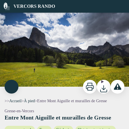
Entre Mont Aiguille et murailles de Gresse
VERCORS RANDO
Vue sur le Mont Aiguille - S&M Booth
Imprimer
Télécharger
Signaler 
>>
Accueil
>
À pied
>
Entre Mont Aiguille et murailles de Gresse
Gresse-en-Vercors
Entre Mont Aiguille et murailles de Gresse