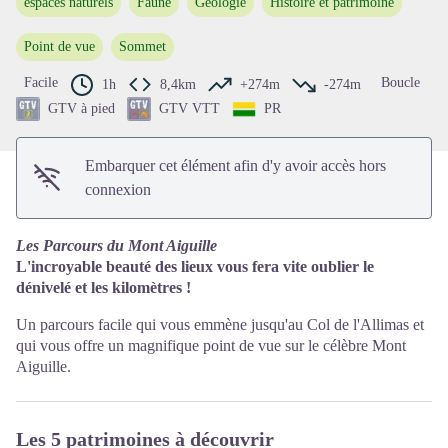
espaces naturels
Faune
Géologie
Histoire et patrimoine
Voir l'image en plein écran
Point de vue
Sommet
Facile
Boucle
1h
8,4km
+274m
-274m
GTV à pied
GTV VTT
PR
Embarquer cet élément afin d'y avoir accès hors
connexion
Les Parcours du Mont Aiguille
L'incroyable beauté des lieux vous fera vite oublier le
dénivelé et les kilomètres !
Un parcours facile qui vous emmène jusqu'au Col de l'Allimas et
qui vous offre un magnifique point de vue sur le célèbre Mont
Aiguille.
Les 5 patrimoines à découvrir