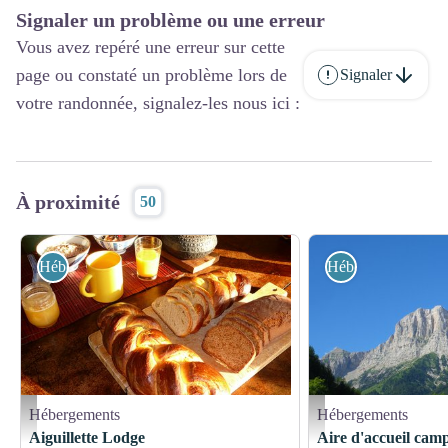
Signaler un problème ou une erreur
Vous avez repéré une erreur sur cette
page ou constaté un problème lors de
Signaler
votre randonnée, signalez-les nous ici :
À proximité
50
Hébergements
Hébergements
Hébergements
Hébergements
Petit-déjeuner à l'Aiguillette Lodge - F.Grabias
Aire d'accueil camping-cars
Aiguillette Lodge
Aire d'accueil cam