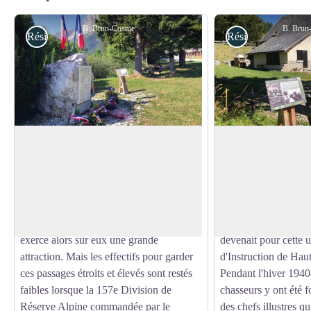
B. Brun-Cosme
B. Brun
Résistance
Résistance
Pierre du souvenir
Maison Gaston Fa
À la suite du débarquement allié le 6 juin
À cet emplacement 
1944, des maquisards toujours plus
appartenait à un cult
Voir l'image en plein écran
nombreux grimpent les pas de la bordure
Faure. Aménagée à l
sud-est du Vercors pour rejoindre la
Section des Éclaireu
Résistance organisée dans le Massif qui
Bataillon des Chasse
exerce alors sur eux une grande
devenait pour cette 
attraction. Mais les effectifs pour garder
d'Instruction de Ha
ces passages étroits et élevés sont restés
Pendant l'hiver 194
faibles lorsque la 157e Division de
chasseurs y ont été f
Réserve Alpine commandée par le
des chefs illustres q