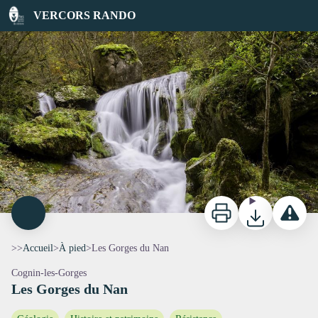
Les Gorges du Nan
VERCORS RANDO
Rivière du Nan - Pascal Conche
Imprimer
Télécharger
Signaler 
>>
Accueil
>
À pied
>
Les Gorges du Nan
Cognin-les-Gorges
Les Gorges du Nan