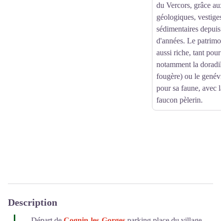
du Vercors, grâce aux
géologiques, vestige
sédimentaires depuis 
d'années. Le patrimoi
aussi riche, tant pour
notamment la doradill
fougère) ou le genévr
pour sa faune, avec 
faucon pèlerin.
Description
Départ de
Cognin-les-Gorges
parking place du village,