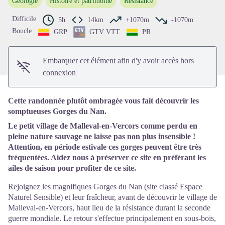
Géologie
Histoire et patrimoine
Résistance
Voir l'image en plein écran
Difficile
5h
14km
+1070m
-1070m
Boucle
GRP
GTV VTT
PR
Embarquer cet élément afin d'y avoir accès hors
connexion
Cette randonnée plutôt ombragée vous fait découvrir les
somptueuses Gorges du Nan.
Le petit village de Malleval-en-Vercors comme perdu en
pleine nature sauvage ne laisse pas non plus insensible !
Attention, en période estivale ces gorges peuvent être très
fréquentées. Aidez nous à préserver ce site en préférant les
ailes de saison pour profiter de ce site.
Rejoignez les magnifiques Gorges du Nan (site classé Espace
Naturel Sensible) et leur fraîcheur, avant de découvrir le village de
Malleval-en-Vercors, haut lieu de la résistance durant la seconde
guerre mondiale. Le retour s'effectue principalement en sous-bois,