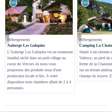
Hébergements
Hébergements
Hébergements
Hébergements
Auberge Les Galopins
Vue du terrain de camping 
Auberge Les Galopins
Camping La Chato
L'Auberge Les Galopins est un restaurant
Située à mi-chemin e
familial niché dans un petit village au
Valence, au pied du 
coeur du Vercors où nous vous
ferme de la Chatonni
proposons des produits issus d'une
sur un terrain aména
production locale et bio. A votre
champs de noyers. E
disposition trois chambres allant de 2 à 4
personnes.