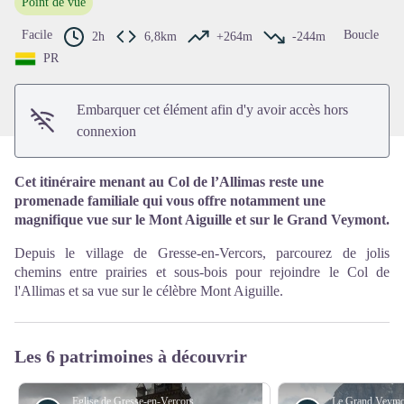
Point de vue
Voir l'image en plein écran
Facile
Boucle
2h
6,8km
+264m
-244m
PR
Embarquer cet élément afin d'y avoir accès hors
connexion
Cet itinéraire menant au Col de l’Allimas reste une
promenade familiale qui vous offre notamment une
magnifique vue sur le Mont Aiguille et sur le Grand Veymont.
Depuis le village de Gresse-en-Vercors, parcourez de jolis
chemins entre prairies et sous-bois pour rejoindre le Col de
l'Allimas et sa vue sur le célèbre Mont Aiguille.
Les 6 patrimoines à découvrir
Eglise de Gresse-en-Vercors - PNRV