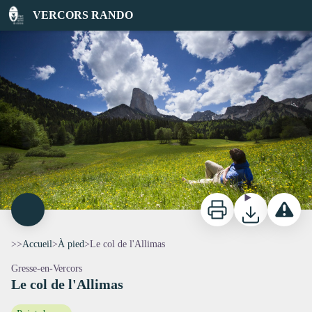
Le col de l'Allimas
VERCORS RANDO
Le Mont Aiguille - S.M Booth
Imprimer
Télécharger
Signaler 
>>
Accueil
>
À pied
>
Le col de l'Allimas
Gresse-en-Vercors
Le col de l'Allimas