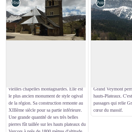
Histoire et patrimoine
Point de Vue
Gresse-en-Vercors
Grand-Veymont
Gresse-en-Vercors est une petite station
Gresse-en-Vercors e
de sports d'hiver de 400 habitants, nichée
par le Grand-Veymont
Voir l'image en plein écran
entre la barrière Est du Vercors et l'alpage
réserve des Hauts-Pl
du Serpaton. L'église du village a été
est avec ses 2341 m 
édifiée dans le style traditionnel des
massif. Le Pas de la
vieilles chapelles montagnardes. Elle est
Grand Veymont perme
le plus ancien monument de style ogival
hauts-Plateaux. C'est
de la région. Sa construction remonte au
passages qui relie G
XIIIème siècle pour sa partie inférieure.
cœur du massif.
Une grande quantité de ses très belles
pierres fût taillée sur les hauts plateaux du
Vercors à près de 1800 mètres d'altitude.