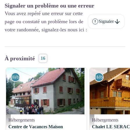
Signaler un problème ou une erreur
Vous avez repéré une erreur sur cette
page ou constaté un problème lors de
Signaler
votre randonnée, signalez-les nous ici :
À proximité
16
Hébergements
Hébergements
Hébergements
Hébergements
Maison CHAMPAGNAT - M FATISSON
Chalet le SERAC - Gresse
Centre de Vacances Maison
Chalet LE SERAC