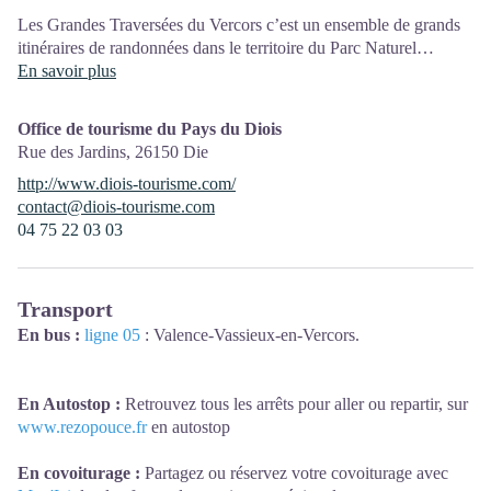
Les Grandes Traversées du Vercors c’est un ensemble de grands
itinéraires de randonnées dans le territoire du Parc Naturel
Régional du Vercors :
En savoir plus
Grandes traversées à pied ou à VTT, tours de massif et tours de
pays en randonnée, boucles de quelques jours de marche en
Office de tourisme du Pays du Diois
itinérance à pied, à VTT, en vélo électrique, à cheval… il y’en a
Rue des Jardins,
26150
Die
pour tous les goûts !
http://www.diois-tourisme.com/
contact@diois-tourisme.com
04 75 22 03 03
Transport
En bus :
ligne 05
: Valence-Vassieux-en-Vercors.
En Autostop :
Retrouvez tous les arrêts pour aller ou repartir, sur
www.rezopouce.fr
en autostop
En covoiturage :
Partagez ou réservez votre covoiturage avec