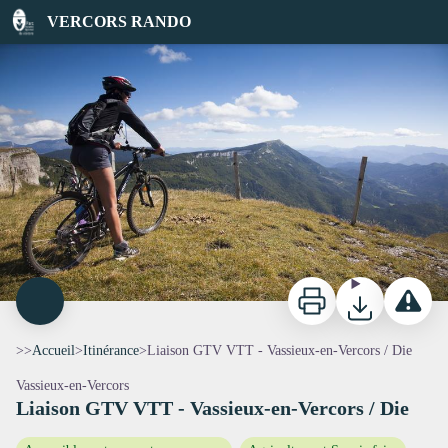
Liaison GTV VTT - Vassieux-en-Vercors / Die
VERCORS RANDO
VTT dans le Diois - S&M Booth
Imprimer
Télécharger
Signaler 
>>
Accueil
>
Itinérance
>
Liaison GTV VTT - Vassieux-en-Vercors / Die
Vassieux-en-Vercors
Liaison GTV VTT - Vassieux-en-Vercors / Die