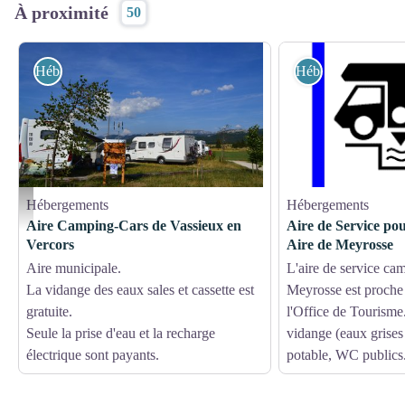
À proximité
50
Hébergements
Hébergements
Hébergements
Hébergements
Aire camping cars Vassieux - Carole Achard
Aire Camping-Cars de Vassieux en
Aire de Service po
Vercors
Aire de Meyrosse
Aire municipale.
L'aire de service ca
La vidange des eaux sales et cassette est
Meyrosse est proche 
gratuite.
l'Office de Tourisme
Seule la prise d'eau et la recharge
vidange (eaux grises
électrique sont payants.
potable, WC publics.