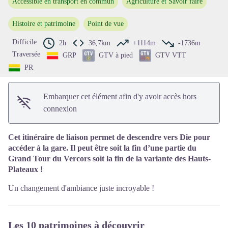
Accessible en transport en commun
Agriculture et Savoir faire
Voir l'image en plein écran
Histoire et patrimoine
Point de vue
Difficile
2h
36,7km
+1114m
-1736m
Traversée
GRP
GTV à pied
GTV VTT
PR
Embarquer cet élément afin d'y avoir accès hors
connexion
Cet itinéraire de liaison permet de descendre vers Die pour
accéder à la gare. Il peut être soit la fin d’une partie du
Grand Tour du Vercors soit la fin de la variante des Hauts-
Plateaux !
Un changement d'ambiance juste incroyable !
Les 10 patrimoines à découvrir