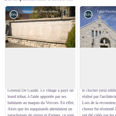
Martyrologe - Focus outdoor
Eglise Vassieu
Résistance
Résistance
Vassieux-en-Vercors
Eglise de Vassieux
Haut lieu de la résistance, Vassieux-en-
L'église de Vassieux
Vercors reste à jamais marqué par
pas épargnée lors d
Voir l'image en plein écran
l'histoire. Vassieux est l'une des 5 villes et
la seconde guerre mo
villages de France cités à l'ordre des
est l'unique témoin d
Compagnons de la Libération par le
Le nouveau bâtiment 
Général De Gaulle. Le village a payé un
le clocher (seul édifi
lourd tribut, à l'aide apportée par ses
réalisé par l'archite
habitants au maquis du Vercors. En effet,
Lors de la reconstruct
Alors que les maquisards attendaient un
choeur fut réorienté 
parachutage de vivres et d'armes, ce sont
ont été créés par les