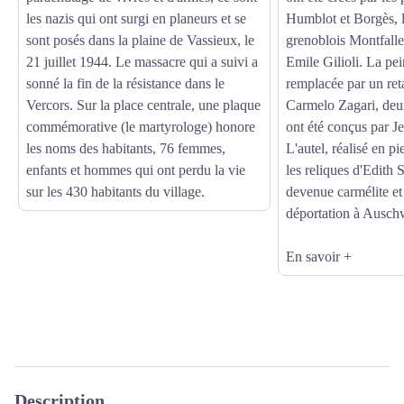
les nazis qui ont surgi en planeurs et se
Humblot et Borgès, l
sont posés dans la plaine de Vassieux, le
grenoblois Montfallet
21 juillet 1944. Le massacre qui a suivi a
Emile Gilioli
. La pei
sonné la fin de la résistance dans le
remplacée par un reta
Vercors. Sur la place centrale, une plaque
Carmelo Zagari, deux 
commémorative (le martyrologe) honore
ont été conçus par 
les noms des habitants, 76 femmes,
L'autel, réalisé en pi
enfants et hommes qui ont perdu la vie
les reliques d'Edith 
sur les 430 habitants du village.
devenue carmélite et
déportation à Ausch
En savoir +
Description