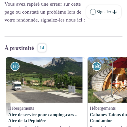
Vous avez repéré une erreur sur cette
page ou constaté un problème lors de
Signaler
votre randonnée, signalez-les nous ici :
À proximité
14
Hébergements
Hébergements
Hébergements
Hébergements
aire de service camping-car
Aire de service pour camping-cars -
Cabanes Tatous du
Aire de la Pépinière
Condamine