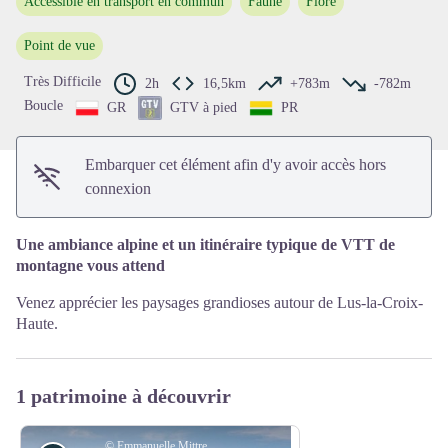
Accessible en transport en commun
Faune
Flore
Voir l'image en plein écran
Point de vue
Très Difficile
2h
16,5km
+783m
-782m
Boucle
GR
GTV à pied
PR
Embarquer cet élément afin d'y avoir accès hors
connexion
Une ambiance alpine et un itinéraire typique de VTT de
montagne vous attend
Venez apprécier les paysages grandioses autour de Lus-la-Croix-
Haute.
1 patrimoine à découvrir
© Emmanuelle Mittre