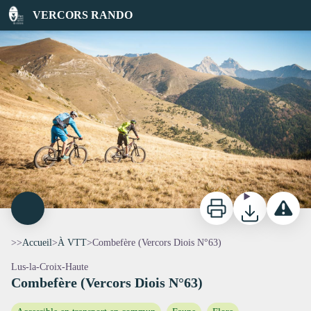
Combefère (Vercors Diois N°63)
VERCORS RANDO
VTT au col de la croix - David Boudin-Focus Outdoor
Imprimer
Télécharger
Signaler 
>>
Accueil
>
À VTT
>
Combefère (Vercors Diois N°63)
Lus-la-Croix-Haute
Combefère (Vercors Diois N°63)