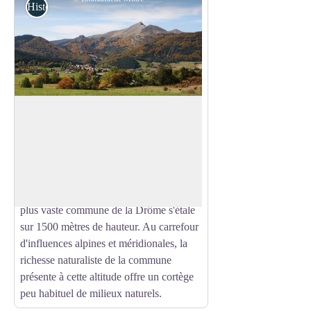
Histoire et patrimoine
Lus la Croix-Haute
En 2008, le Parc a repoussé ses
frontières, pour y inclure la qualité et la
Voir l'image en plein écran
diversité du patrimoine naturel de Lus-la-
Croix-Haute ( falaises, alpages, crêtes
forêts...). La nature est ici généreuse, la
plus vaste commune de la Drôme s'étale
sur 1500 mètres de hauteur. Au carrefour
d'influences alpines et méridionales, la
richesse naturaliste de la commune
présente à cette altitude offre un cortège
peu habituel de milieux naturels.