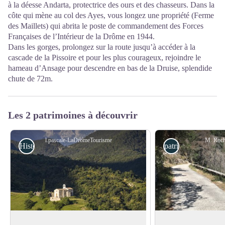
à la déesse Andarta, protectrice des ours et des chasseurs. Dans la
côte qui mène au col des Ayes, vous longez une propriété (Ferme
des Maillets) qui abrita le poste de commandement des Forces
Françaises de l’Intérieur de la Drôme en 1944.
Dans les gorges, prolongez sur la route jusqu’à accéder à la
cascade de la Pissoire et pour les plus courageux, rejoindre le
hameau d’Ansage pour descendre en bas de la Druise, splendide
chute de 72m.
Les 2 patrimoines à découvrir
l.pascale-LaDromeTourisme
M. Roch
Histoire et patrimoine
patrimoine routier
Église Saint Pierre de Sépie
Les sept lacets