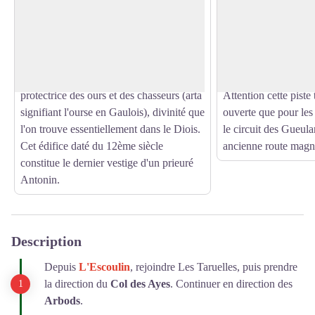
Perchée sur un tertre du hameau
La piste des sept lacet
d'Escoulin, l'église Saint-Pierre de Sépie
construire des passag
Voir l'image en plein écran
domine un panorama grandiose. Elle est
roche côté montagne
construite à l'emplacement d'un temple
vide. Elle a dû coûte
païen dédié à la déesse Andarta,
journées de labeur à 
protectrice des ours et des chasseurs (arta
Attention cette piste t
signifiant l'ourse en Gaulois), divinité que
ouverte que pour les 
l'on trouve essentiellement dans le Diois.
le circuit des Gueula
Cet édifice daté du 12ème siècle
ancienne route magn
constitue le dernier vestige d'un prieuré
Antonin.
Description
Depuis
L'
Escoulin
, rejoindre Les Taruelles, puis prendre
la direction du
Col des Ayes
. Continuer en direction des
Arbods
.