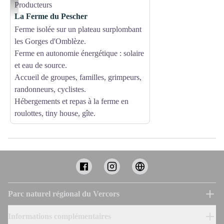
Producteurs
Vue de la Ferme du Pescher - Florence HUTTER RETY
La Ferme du Pescher
Ferme isolée sur un plateau surplombant
les Gorges d'Omblèze.
Ferme en autonomie énergétique : solaire
et eau de source.
Accueil de groupes, familles, grimpeurs,
randonneurs, cyclistes.
Hébergements et repas à la ferme en
roulottes, tiny house, gîte.
Parc naturel régional du Vercors
Informations complémentaires