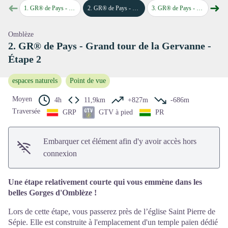
➜
➜
Voir l'image en plein écran
1
.
GR® de Pays - Grand tour de la Gervanne - Étape 1
2
.
GR® de Pays - Grand tour de la Gervanne - Étape 2
3
.
GR® de Pays - Grand tour de la Gervanne - Étape 3
4
.
GR® de P
Étape précédente
Étap
Omblèze
2. GR® de Pays - Grand tour de la Gervanne -
Étape 2
espaces naturels
Point de vue
Moyen
4h
11,9km
+827m
-686m
Traversée
GRP
GTV à pied
PR
Embarquer cet élément afin d'y avoir accès hors
connexion
Une étape relativement courte qui vous emmène dans les
belles Gorges d'Omblèze !
Lors de cette étape, vous passerez près de l’église Saint Pierre de
Sépie. Elle est construite à l'emplacement d'un temple païen dédié