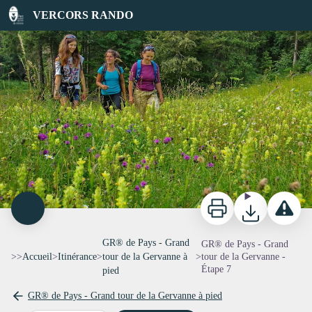
GR® de Pays - Grand tour de la Gervanne - Étape 7
VERCORS RANDO
Imprimer
Télécharger
Signaler 
GR® de Pays - Grand
GR® de Pays - Grand
>>
Accueil
>
Itinérance
>
tour de la Gervanne à
>
tour de la Gervanne -
Étape 7
pied
GR® de Pays - Grand tour de la Gervanne à pied