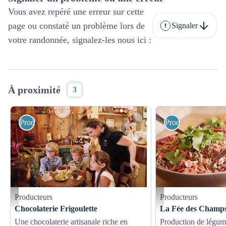
Vous avez repéré une erreur sur cette
page ou constaté un problème lors de
Signaler
votre randonnée, signalez-les nous ici :
À proximité
3
Producteurs
Producteurs
Producteurs
Producteurs
notre salon du chocolat - pt
La Fée des Champs - BCo
Chocolaterie Frigoulette
La Fée des Champ
Une chocolaterie artisanale riche en
Production de légume