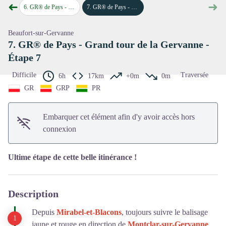
➜
➜
Voir l'image en plein écran
Étape 5
6
.
GR® de Pays - Grand tour de la Gervanne - Étape 6
7
.
GR® de Pays - Grand tour de la Gervanne - Étape 7
Étape précédente
Étap
Beaufort-sur-Gervanne
7. GR® de Pays - Grand tour de la Gervanne -
Étape 7
Difficile
Traversée
6h
17km
+0m
0m
GR
GRP
PR
Embarquer cet élément afin d'y avoir accès hors
connexion
Ultime étape de cette belle itinérance !
Description
Depuis
Mirabel-et-Blacons
, toujours suivre le balisage
jaune et rouge en direction de
Montclar-sur-Gervanne
.