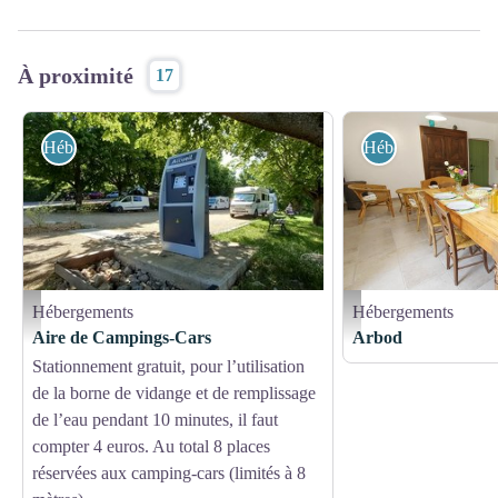
À proximité
17
Hébergements
Hébergements
Hébergements
Hébergements
Aire de Campings-Cars_Plan-de-Baix - OT Vallée de la Drôme
Gîtes de France
Aire de Campings-Cars
Arbod
Stationnement gratuit, pour l’utilisation
de la borne de vidange et de remplissage
de l’eau pendant 10 minutes, il faut
compter 4 euros. Au total 8 places
réservées aux camping-cars (limités à 8