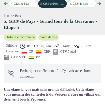
➜
➜
Voir l'image en plein écran
Étape 3
4
.
GR® de Pays - Grand tour de la Gervanne - Étape 4
5
.
GR® de Pays - Grand tour de la Gervanne - Étape 5
6
.
GR® de Pays - Grand tour de la Gervanne - Étape 6
7
.
GR® de P
Étape précédente
Étap
Plan-de-Baix
5. GR® de Pays - Grand tour de la Gervanne -
Étape 5
Histoire et patrimoine
Point de vue
Difficile
8h
20,3km
+648m
-1019m
Traversée
GR
GRP
GTV à pied
GTV VTT
PR
Embarquer cet élément afin d'y avoir accès hors
connexion
Une étape longue mais sans grande difficulté. Cette étape
vous mènera des contreforts du Vercors à Suze un village qui,
déjà, sent bon la Provence.