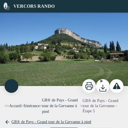
GR® de Pays - Grand tour de la Gervanne - Étape 5
VERCORS RANDO
N.Antoine
Imprimer
Télécharger
Signaler 
GR® de Pays - Grand
GR® de Pays - Grand
>>
Accueil
>
Itinérance
>
tour de la Gervanne à
>
tour de la Gervanne -
Étape 5
pied
GR® de Pays - Grand tour de la Gervanne à pied