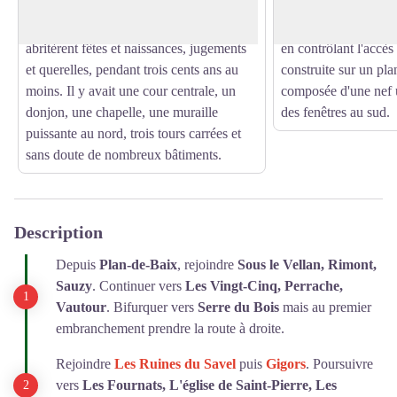
nombreuses familles de seigneurs
des matériaux calcair
mentionnées à partir de 1163. Ils
avait initialement u
abritèrent fêtes et naissances, jugements
en contrôlant l'accès
et querelles, pendant trois cents ans au
construite sur un pla
moins. Il y avait une cour centrale, un
composée d'une nef u
donjon, une chapelle, une muraille
des fenêtres au sud.
puissante au nord, trois tours carrées et
sans doute de nombreux bâtiments.
Description
Depuis
Plan-de-Baix
, rejoindre
Sous le Vellan, Rimont,
Sauzy
. Continuer vers
Les Vingt-Cinq, Perrache,
Vautour
. Bifurquer vers
Serre du Bois
mais au premier
embranchement prendre la route à droite.
Rejoindre
Les Ruines du Savel
puis
Gigors
. Poursuivre
vers
Les Fournats, L'église de Saint-Pierre, Les