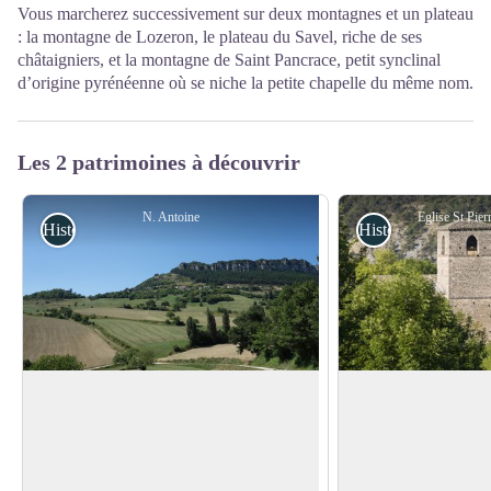
Vous marcherez successivement sur deux montagnes et un plateau
: la montagne de Lozeron, le plateau du Savel, riche de ses
châtaigniers, et la montagne de Saint Pancrace, petit synclinal
d’origine pyrénéenne où se niche la petite chapelle du même nom.
Les 2 patrimoines à découvrir
N. Antoine
Eglise St Pier
Histoire et patrimoine
Histoire et patrimo
Ruines du Savel
L'église Saint-Pierr
Les Ruines du Savel sont le vestige d'un
L'église Saint-Pierre
ancien château médiéval. Les murs du
Fondée au XII siècle
Voir l'image en plein écran
château de Gigors logèrent de
clunisiens, sur une 