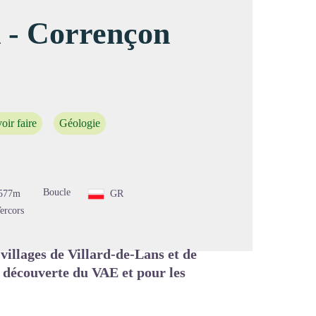
d - Corrençon
image en plein écran
oir faire
Géologie
Boucle
577m
GR
ercors
villages de Villard-de-Lans et de
l découverte du VAE et pour les