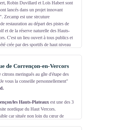
rt, Robin Duvillard et Loïs Habert sont
 sont lancés dans un projet innovant
 Zecamp est une strcuture
de restauration au départ des pistes de
lf et de la réserve naturelle des Hauts-
rs. C'est un lieu ouvert à tous publics et
a été crée par des sportifs de haut niveau
sions.
 à une restauration saine, la mise à
ue de Corrençon-en-Vercors
culation, un bain froid, un espace de
iel, ainsi que des offres en lien avec les
e citrons meringués au gîte d'étape des
Je vous la conseille personnellement"
profiter du lieu et du cadre pour se
d.
ençon/les Hauts-Plateaux
est une des 3
 site nordique du Haut Vercors.
ible car située non loin du cœur de
tes tracées en skating et alternatif sur
e de Bois Barbu et Saint-Martin-en-