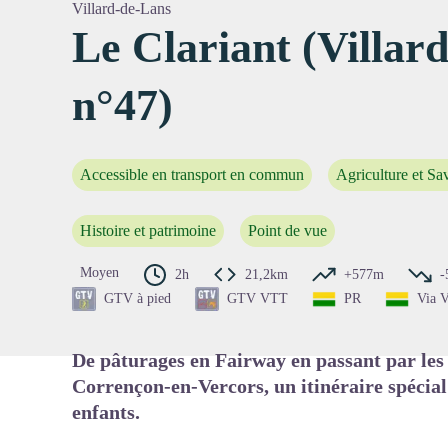
Villard-de-Lans
Le Clariant (Villar
n°47)
Voir l'
Accessible en transport en commun
Agriculture et Sav
Histoire et patrimoine
Point de vue
Moyen
2h
21,2km
+577m
-
GTV à pied
GTV VTT
PR
Via V
De pâturages en Fairway en passant par les 
Corrençon-en-Vercors, un itinéraire spécia
enfants.