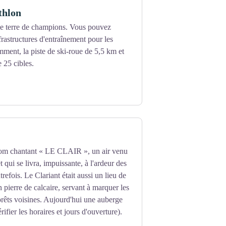
thlon
ouvertes est vaste, entre les merveilles
ne terre de champions. Vous pouvez
vue sur les plus hauts sommets du
frastructures d'entraînement pour les
amment, la piste de ski-roue de 5,5 km et
e 25 cibles.
nom chantant « LE CLAIR », un air venu
t qui se livra, impuissante, à l'ardeur des
refois. Le Clariant était aussi un lieu de
n pierre de calcaire, servant à marquer les
forêts voisines. Aujourd'hui une auberge
rifier les horaires et jours d'ouverture).