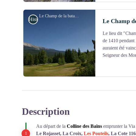
Le Champ de la bataille à Corrençon - T. Rony
Histoire et patrimoine
Le Champ de 
Le lieu dit "Cham
Voir l'image en plein écran
de 1410 pendant l
auraient été vain
Seigneur des Mon
Description
Voir l'image en plein écran
Au départ de la
Colline des Bains
emprunter la Via
Le Rojasset, La Croix,
Les Pouteils
, La Cote 116