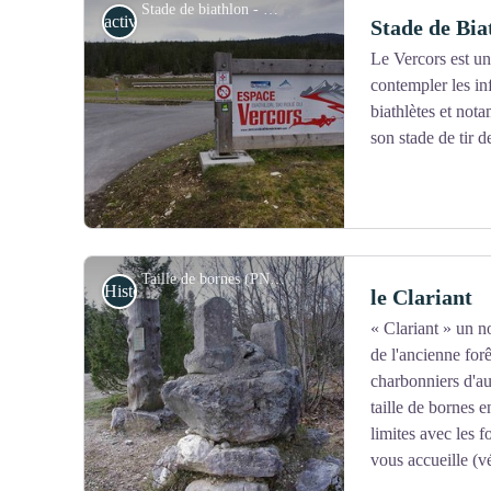
Stade de biathlon - PNRV
activités de pleine nature
Stade de Bia
Vercors/Porte d'Herbouilly.
En ski nordique, en raquettes ou à pied, le choix de déc
Le Vercors est u
naturelles, les lieux chargés d'histoires, les points de 
contempler les in
Voir l'image en plein écran
Vercors,...
biathlètes et not
son stade de tir d
Taille de bornes (PNRV) - PNRV
Histoire et patrimoine
le Clariant
« Clariant » un 
de l'ancienne forê
Voir l'image en plein écran
charbonniers d'aut
taille de bornes e
limites avec les 
vous accueille (vé