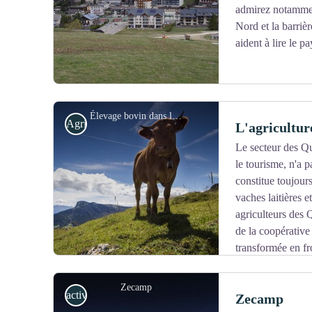
admirez notammen
Nord et la barriè
aident à lire le p
Élevage bovin dans les Quatre-Montagnes - S. et M. Booth
Agriculture et savoir faire
L'agricultu
Le secteur des Q
le tourisme, n'a p
Voir l'image en plein écran
constitue toujours
vaches laitières 
agriculteurs des
de la coopérative 
transformée en f
emblématique Bleu du Vercors-Sassenage.
Zecamp
activités de pleine nature
Zecamp