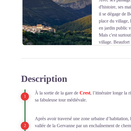
d'histoire, ses ma
Voir l'image en plein écran
il se dégage de B
place du village,
en jardin public v
Mais c'est surtout
village. Beaufort 
protestantisme.
Description
Voir l'image en plein écran
À la sortie de la gare de
Crest
, l’itinéraire longe la
sa fabuleuse tour médiévale.
Après avoir traversé une zone urbaine d’habitation,
vallée de la Gervanne par un enchaînement de chemins