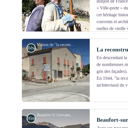
donjon de France
« Ville-porte » d
cet héritage histo
couvents et archi
ruelles de vieille v
Trois circuits thématiques à découvrir en office de tou
histoire et son patrimoine.
Maison de "la reconstruction" - Les Amis de la Maison de la Résistance Mathias Mathieu
Résistance
La reconstru
En descendant la
de nombreuses mai
Voir l'image en plein écran
gris des façades).
En 1944, "la reco
architectural du v
Beaufort S/ Gervanne - PNRV
Histoire et patrimoine
Beaufort-su
Avec ses passages