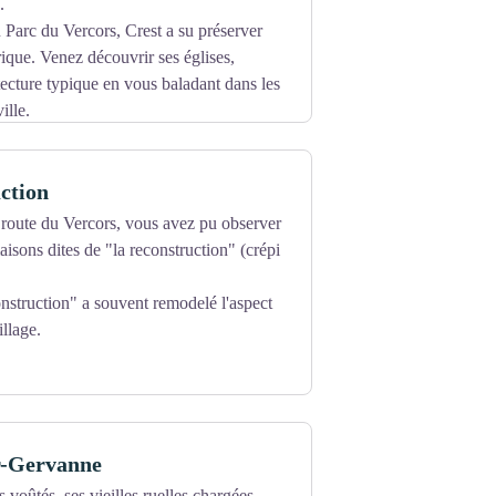
.
u Parc du Vercors, Crest a su préserver
rique. Venez découvrir ses églises,
tecture typique en vous baladant dans les
ille.
risme, permettent de découvrir Crest, son
ction
 route du Vercors, vous avez pu observer
sons dites de "la reconstruction" (crépi
nstruction" a souvent remodelé l'aspect
illage.
r-Gervanne
 voûtés, ses vieilles ruelles chargées