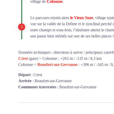
village de
Cobonne
.
Le parcours rejoint alors
le Vieux Suze
, village ty
vue sur la vallée de la Drôme et le synclinal perché
entre champs et sous-bois, l’itinéraire atteint le cha
une pause bien méritée sur une de ses belles places !
Données techniques : directions à suivre / principaux carref
Crest
(gare) > Cobonne : +263 m / -135 m / 8,3 km
Cobonne >
Beaufort-sur-Gervanne
: +396 m / -345 m / 9
Départ
:
Crest
Arrivée
:
Beaufort-sur-Gervanne
Communes traversées
:
Beaufort-sur-Gervanne