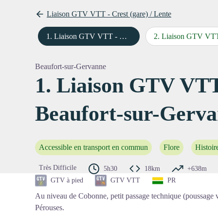
Liaison GTV VTT - Crest (gare) / Lente
1
.
Liaison GTV VTT - Crest / Beaufort-sur-Gervanne (étape 1)
2
.
Liaison GTV VTT - Beaufort-sur-Gervanne / Léoncel (
Voir l'
Beaufort-sur-Gervanne
1. Liaison GTV VTT 
Beaufort-sur-Gerva
Accessible en transport en commun
Flore
Histoir
Très Difficile
5h30
18km
+638m
GTV à pied
GTV VTT
PR
Au niveau de Cobonne, petit passage technique (poussage v
Pérouses.