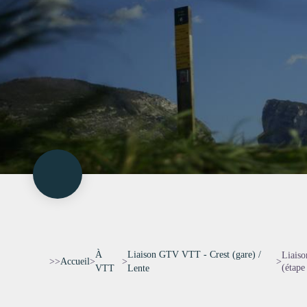
À
Liaison GTV VTT - Crest (gare) /
Liaiso
>>
Accueil
>
>
>
(étape
VTT
Lente