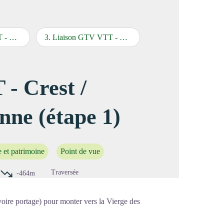
étape 2)
3
.
Liaison GTV VTT - Léoncel / Bouvante - Lente (étape 3)
image en plein écran
- Crest /
nne (étape 1)
e et patrimoine
Point de vue
Traversée
-464m
oire portage) pour monter vers la Vierge des