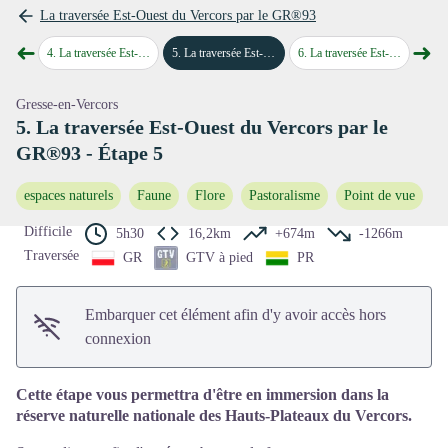
La traversée Est-Ouest du Vercors par le GR®93
➜
➜
- Étape 3
4
.
La traversée Est-Ouest du Vercors par le GR®93 - Étape 4
5
.
La traversée Est-Ouest du Vercors par le GR®93 - Étape 5
6
.
La traversée Est-Ouest du Vercors par le GR®93 - Étape 6
7
.
La traver
Étape précédente
Étap
Voir l'image en plein écran
Gresse-en-Vercors
5. La traversée Est-Ouest du Vercors par le
GR®93 - Étape 5
espaces naturels
Faune
Flore
Pastoralisme
Point de vue
Difficile
5h30
16,2km
+674m
-1266m
Traversée
GR
GTV à pied
PR
Embarquer cet élément afin d'y avoir accès hors
connexion
Cette étape vous permettra d'être en immersion dans la
réserve naturelle nationale des Hauts-Plateaux du Vercors.