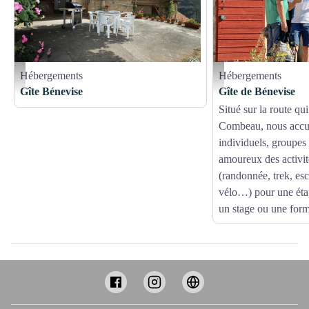
Hébergements
Hébergements
Gîtes de France
Accueil - Uta mummert
Gîte Bénevise
Gîte de Bénevise
Situé sur la route qu
Combeau, nous accue
individuels, groupes e
amoureux des activité
(randonnée, trek, esc
vélo…) pour une étap
un stage ou une form