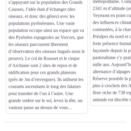
métropolitaine. Comp
s’appuyant sur la population des Grands
2341 m d’altitude (a
Causses, l’idée était d’échanger (des
Veymont en point cul
oiseaux, et donc des gênes) avec les
des influences climat
populations pyrénéennes. Une vaste
contrastées, à la char
population occupe ainsi un espace qui va
Préalpes du nord et 
des Pyrénées espagnoles au Vercors, que
forte présence humai
les oiseaux parcourent librement
façonnée depuis la pr
(l’observation des oiseaux bagués nous le
pastoralisme s’y pra
prouve). Le col de Rousset et le cirque
mille ans. Aujourd’
d’Archiane sont 2 sites de repos et de
alternance d’alpages e
nidification pour ces grands planeurs
Réserve possède la p
(près de 3m d’envergure). Ils utilisent les
pins à crochets des A
courants ascendants le long des falaises
flore riche de 738 es
pour transiter de l’un à l’autre. Une
animale est discrète 
grande ombre sur le sol, levez la tête, un
vautour passe au dessus de vous…