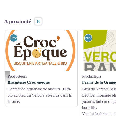
À proximité
10
Producteurs
Producteurs
Producteurs
Producteurs
Biscuiterie Croc-époque_Peyrus
Biscuiterie Croc-époque
Ferme de la Grang
Confection artisanale de biscuits 100%
Bleu du Vercors Sa
bio au pied du Vercors à Peyrus dans la
Léoncel, fromage bla
Drôme.
yaourts, lait cru ou p
bouteille.
Vente à la ferme du 