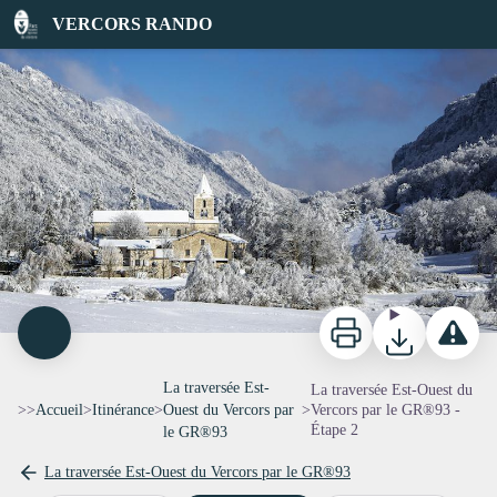
La traversée Est-Ouest du Vercors par le GR®93 - Étape 2
VERCORS RANDO
Abbaye de Léoncel - ©L.Pascale-Drome-Attractivite
Imprimer
Télécharger
Signaler 
La traversée Est-
La traversée Est-Ouest du
>>
Accueil
>
Itinérance
>
Ouest du Vercors par
>
Vercors par le GR®93 -
Étape 2
le GR®93
La traversée Est-Ouest du Vercors par le GR®93