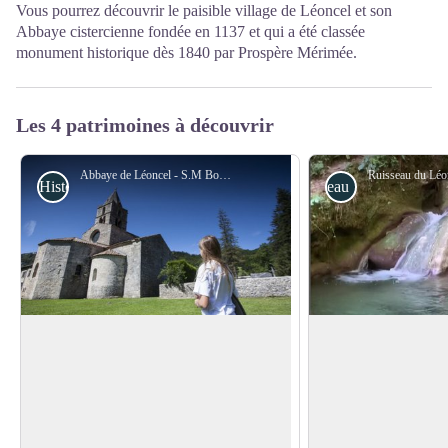
Vous pourrez découvrir le paisible village de Léoncel et son
Abbaye cistercienne fondée en 1137 et qui a été classée
monument historique dès 1840 par Prospère Mérimée.
Les 4 patrimoines à découvrir
Abbaye de Léoncel - S.M Booth
Histoire et patrimoine
eau
Abbaye de Léoncel
Le Léoncel (cours 
C'est sous l'abbatiat de Jean de
Le Léoncel est un to
Bonnevaux, que Léoncel fut créé le 23
affluent de la Lyonn
Voir l'image en plein écran
aout 1137, avec l'arrivée de 12 religieux.
au village de Léonce
La communauté fut érigée en abbaye, et
canyon est apprécié 