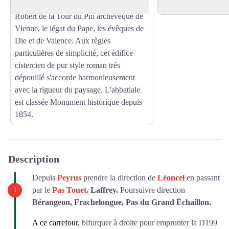
son église sera consacrée en 1188 par
canyoning et de l'esc
Robert de la Tour du Pin archevêque de
Vienne, le légat du Pape, les évêques de
Die et de Valence. Aux règles
particulières de simplicité, cet édifice
cistercien de pur style roman très
dépouillé s'accorde harmonieusement
avec la rigueur du paysage. L'abbatiale
est classée Monument historique depuis
1854.
Description
Depuis
Peyrus
prendre la direction de
Léoncel
en passant
par le
Pas Touet,
Laffrey.
Poursuivre direction
Bérangeon, Frachelongue, Pas du Grand Échaillon.
A ce carrefour,
bifurquer à droite pour emprunter la D199