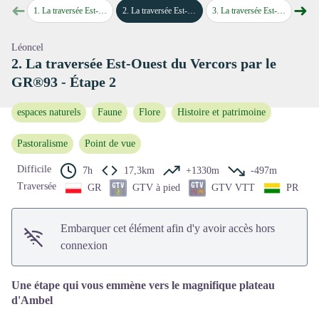
➜
➜
Voir l'image en plein écran
1
.
La traversée Est-Ouest du Vercors par le GR®93 - Étape 1
2
.
La traversée Est-Ouest du Vercors par le GR®93 - Étape 2
3
.
La traversée Est-Ouest du Vercors par le GR®93 - Étape 3
4
.
La traver
Étape précédente
Étap
Léoncel
2. La traversée Est-Ouest du Vercors par le
GR®93 - Étape 2
espaces naturels
Faune
Flore
Histoire et patrimoine
Pastoralisme
Point de vue
Difficile
7h
17,3km
+1330m
-497m
Traversée
GR
GTV à pied
GTV VTT
PR
Embarquer cet élément afin d'y avoir accès hors
connexion
Une étape qui vous emmène vers le magnifique plateau
d'Ambel