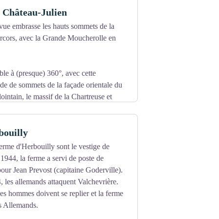
 Château-Julien
 vue embrasse les hauts sommets de la
ercors, avec la Grande Moucherolle en
le à (presque) 360°, avec cette
de de sommets de la façade orientale du
ointain, le massif de la Chartreuse et
e Vercors Central et ses crêtes le
bouilly
ferme d'Herbouilly sont le vestige de
n 1944, la ferme a servi de poste de
r Jean Prevost (capitaine Goderville).
4, les allemands attaquent Valchevrière.
ses hommes doivent se replier et la ferme
es Allemands.