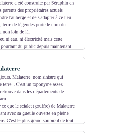
aterre a été construite par Séraphin en
étages)
 parents des propriétaires actuels
 de charpente pour quatre habitations
dre l'auberge et de s'adapter à ce lieu
, terre de légendes porte le nom du
onc)
u non loin de là.
 eu ni eau, ni électricité mais cette
 pourtant du public depuis maintenant
alaterre
ours, Malaterre, nom sinistre qui
e terre". C'est un toponyme assez
 retrouve dans les départements de
arn.
 ce que le scialet (gouffre) de Malaterre
yant avec sa gueule ouverte en pleine
re. C'est le plus grand soupirail de tout
tire les spéléologues. Sa descente et son