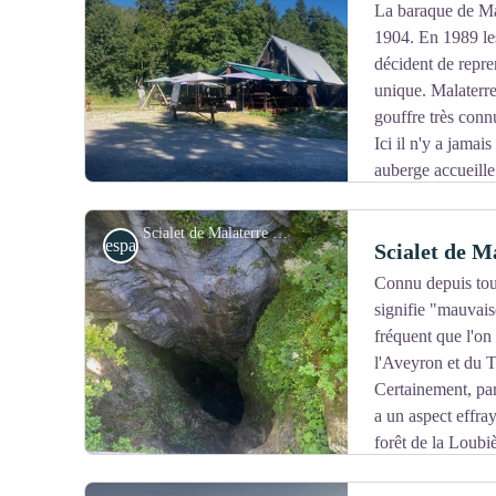
- Circonférence : 3,60 mètres
La baraque de Mal
- Hauteur : 41 mètres
(équivalent à un bâtiment de 14 
1904. En 1989 les
Voir l'image en plein écran
- Volume du tronc : 18 m3
(équivalent d'un lot de bois
décident de repren
individuelles)
unique. Malaterre
- Âge : 200 ans (
mesuré à la vrille par carottage du tr
gouffre très conn
Ici il n'y a jamais
auberge accueille
plus de 36 ans.
Scialet de Malaterre - Noémie Castaing/PNRV
espaces naturels
Scialet de M
Connu depuis touj
signifie "mauvais
Voir l'image en plein écran
fréquent que l'on
l'Aveyron et du T
Certainement, par
a un aspect effra
forêt de la Loubiè
le Vercors. Son puit d'entrée, profond de 120 mètres, at
exploration est tentante...