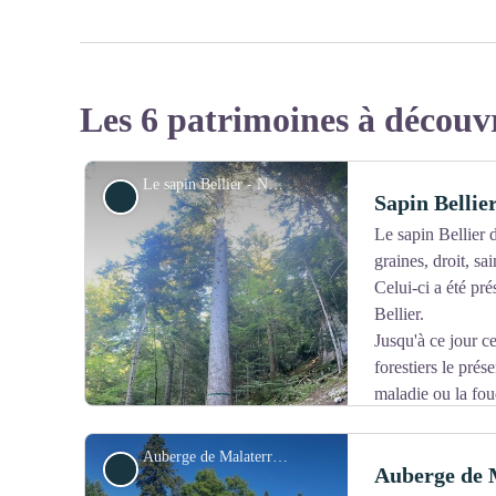
Les 6 patrimoines à découv
Le sapin Bellier - Noémie Castaing/PNRV
Patrimoine naturel
Sapin Bellie
Le sapin Bellier d
graines, droit, sa
Celui-ci a été pr
Bellier.
Jusqu'à ce jour ce
forestiers le prése
maladie ou la fou
Le sapin Bellier a des conccurents imposants das d'autres 
Loubière".
Auberge de Malaterre - Noémie Castaing/PNRV
Commerce et service
Auberge de 
Mesures effectuées par l'ONF en 1993 :