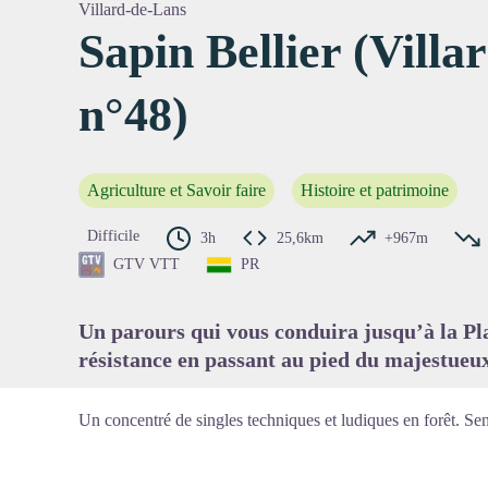
Villard-de-Lans
Sapin Bellier (Vill
n°48)
Voir l'
Agriculture et Savoir faire
Histoire et patrimoine
Difficile
3h
25,6km
+967m
GTV VTT
PR
Un parours qui vous conduira jusqu’à la Pla
résistance en passant au pied du majestueux
Un concentré de singles techniques et ludiques en forêt. Sen