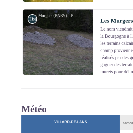
Murgers (PNRV) - PNRV
Histoire et patrimoine
Les Murgers
Le nom viendrait 
la Bourgogne à l'
Voir l'image en plein écran
les terrains calca
champ proviennent
réalisés par des 
gagner des terrain
murets pour délim
un beau refuge pour la faune rampante à la recherche d'
Météo
Voir l'image en plein écran