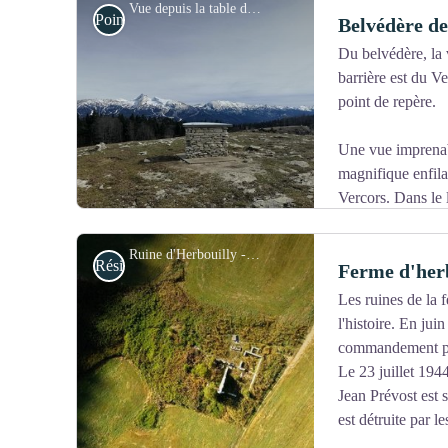
Vue depuis la table d'orientation - F.Cuisson
Point de Vue
Belvédère de
Du belvédère, la
barrière est du V
Voir l'image en plein écran
point de repère.
Une vue imprenab
magnifique enfila
Vercors. Dans le l
quelques sommets de Belledonne visibles, sans oublier l
bordant.
Ruine d'Herbouilly - Focus outdoor
Résistance
Ferme d'her
Les ruines de la 
l'histoire. En jui
Voir l'image en plein écran
commandement pou
Le 23 juillet 194
Jean Prévost est 
est détruite par l