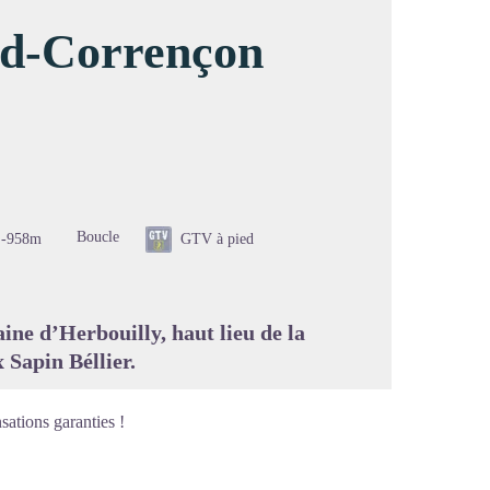
ard-Corrençon
image en plein écran
Boucle
-958m
GTV à pied
ine d’Herbouilly, haut lieu de la
 Sapin Béllier.
sations garanties !