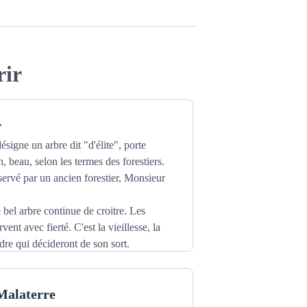
rir
r
ésigne un arbre dit "d'élite", porte
in, beau, selon les termes des forestiers.
éservé par un ancien forestier, Monsieur
 bel arbre continue de croitre. Les
rvent avec fierté. C'est la vieillesse, la
dre qui décideront de son sort.
forêts, mais ici il reste le "roi de la
Malaterre