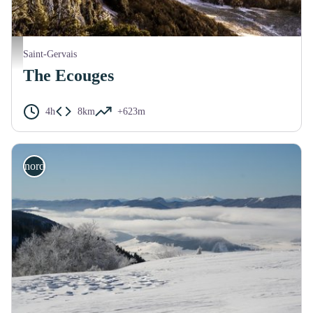
Vue sur la Ferme de la Fessole - Pascal Conche
Saint-Gervais
The Ecouges
4h
8km
+623m
nordic ski touring