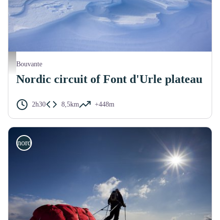
Pas de l'Infernet - S.M Booth
Bouvante
Nordic circuit of Font d'Urle plateau
2h30
8,5km
+448m
nordic ski touring