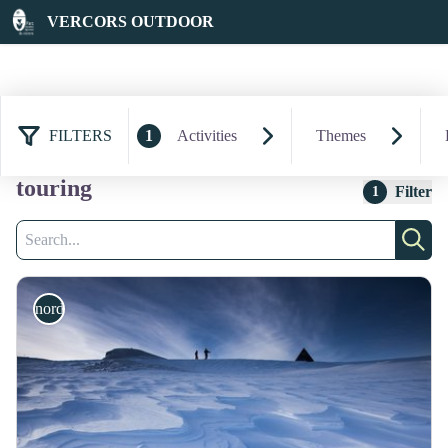
VERCORS OUTDOOR
FILTERS
1
Activities
Themes
7 results practice: nordic ski
touring
Filter
1
Search
Sear
nordic ski touring