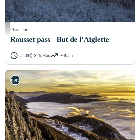
Forêt enneigée - S.M Booth
Chamaloc
Rousset pass - But de l'Aiglette
3h30
9,9km
+463m
nordic ski touring