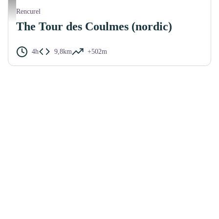
Forêt enneigée - F Da Costa
Rencurel
The Tour des Coulmes (nordic)
4h
9,8km
+502m