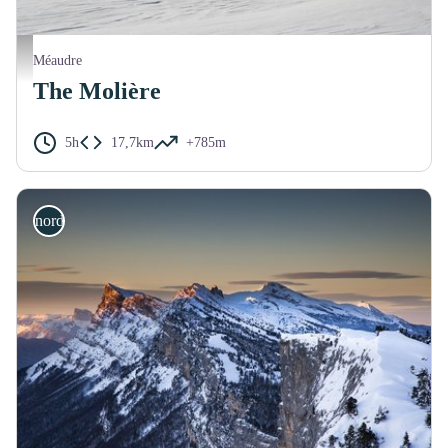
Plateau de la Molière - V.Giry
Méaudre
The Molière
5h
17,7km
+785m
nordic ski touring